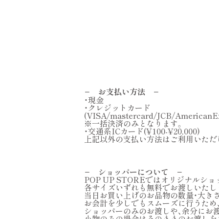
− お支払い方法 −
・現金
・クレジットカード
(VISA/mastercard/JCB/AmericanEx
※一括決済のみとなります。
・交通系ICカード(¥100-¥20,000)
上記以外の支払い方法はご利用いただ
− ショッパーについて −
POP UP STOREではオリジナルシ
各サイズいずれも無料でお渡しいたし
当日お買い上げのお品物の数量・大き
お会計を少しでもスムーズに行うため
ショッパーのみのお渡しや、余分にお
小物のみの場合はそのままのお渡しを