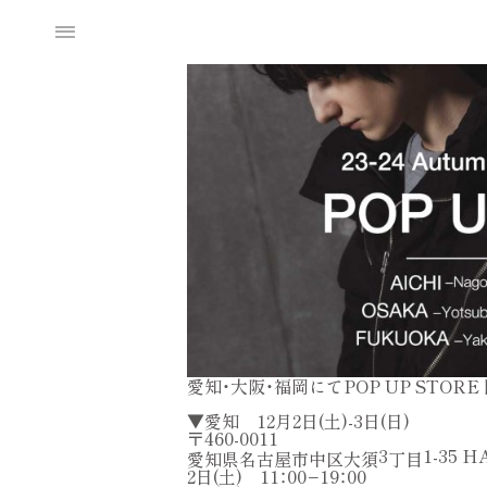
2023.11.13
N
E
W
S
POP UP STORE 愛知・大阪・福岡に
愛知・大阪・福岡にてPOP UP STO
▼愛知 12月2日(土)-3日(日)
〒460-0011
3
1-35 H
愛知県名古屋市中区大須
丁目
2日(土) 11：00−19：00