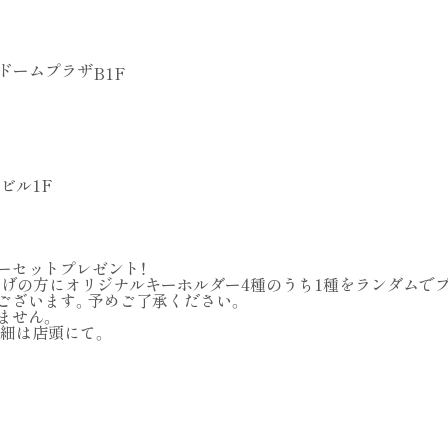
ドームプラザ
B1F
7ビル1F
ーセットプレゼント！
い上げの方にオリジナルキーホルダー4種のうち1種をランダムで
ございます。予めご了承ください。
ません。
詳細は店頭にて。