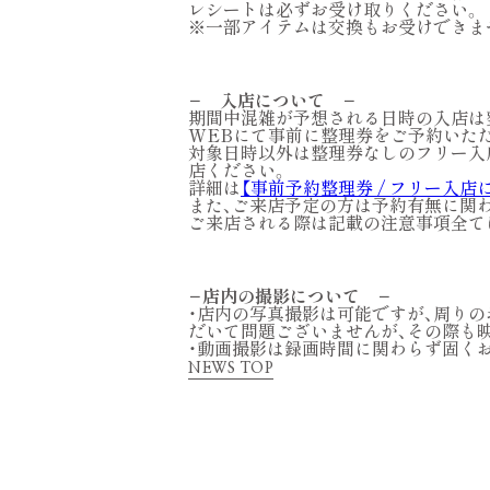
レシートは必ずお受け取りください。
※一部アイテムは交換もお受けできま
− 入店について −
期間中混雑が予想される日時の入店は
WEBにて事前に整理券をご予約いた
対象日時以外は整理券なしのフリー入
店ください。
詳細は
【事前予約整理券 / フリー入店に
また、ご来店予定の方は予約有無に関
ご来店される際は記載の注意事項全て
−店内の撮影について −
・店内の写真撮影は可能ですが、周り
だいて問題ございませんが、その際も
・動画撮影は録画時間に関わらず固く
NEWS TOP