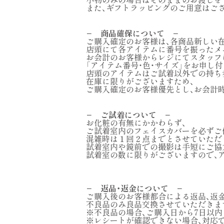
また、ギフトラッピングのご用意はご
− 商品確保について −
ご購入確定のお客様は、各商品新しい
店頭にて各アイテムに番号を振ったメ
お会計のお客様からレジにてスタッフ
「アイテム番号・色・サイズ」をお申し
店頭のアイテムはご試着以外での持ち
在庫に限りがございますため、
ご購入確定のお客様優先とし、お会計
− ご試着について −
お化粧の有無にかかわらず、
ご試着室内のフェイスカバーを必ずご
混雑時は１回２点までとさせていただ
試着室内や鏡前での撮影は手短にご協
試着室の数に限りがございますので、
− 返品・返金について −
ご購入後のお客様都合による返品、返
不良品のみ良品交換させていただきま
※不良品の場合、ご購入日から7日以内
※レシートが確認できない場合、対応