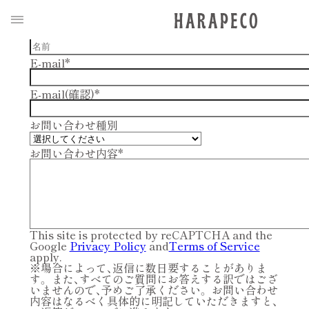
* は入力必須項目です
C
O
N
T
A
C
T
名前*
E-mail*
E-mail(確認)*
お問い合わせ種別
お問い合わせ内容*
This site is protected by reCAPTCHA and the
Google
Privacy Policy
and
Terms of Service
apply.
※場合によって、返信に数日要することがありま
す。 また、すべてのご質問にお答えする訳ではござ
いませんので、予めご了承ください。 お問い合わせ
内容はなるべく具体的に明記していただきますと、