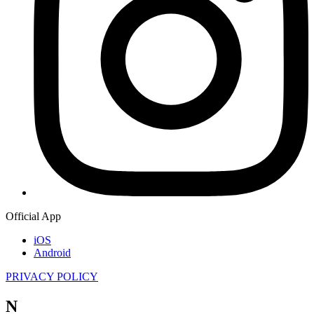
Official App
iOS
Android
PRIVACY POLICY
N