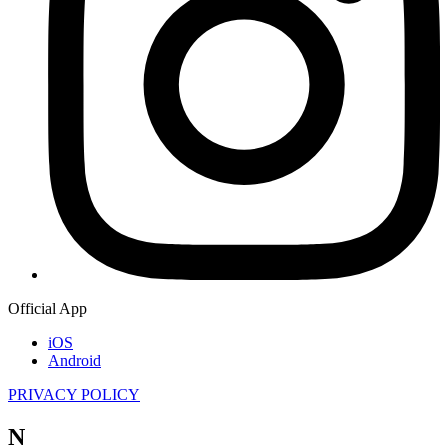
Official App
iOS
Android
PRIVACY POLICY
N