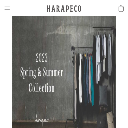
2023.04.15
N
E
W
S
2023 Spring & Summer 新作アイテム公開