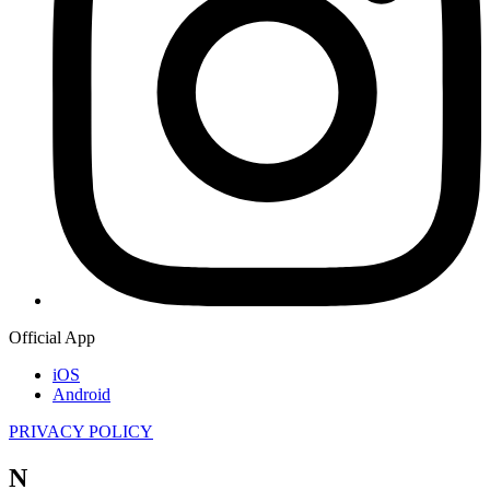
Official App
iOS
Android
PRIVACY POLICY
N