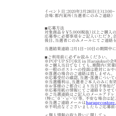
イベント日：2020年3月28日(土)13:00~
会場：都内某所（当選者にのみご連絡）
◾︎応募方法
対象商品を￥5,000(税抜）以上ご購
応募券に必要事項をご記入いただき、会
後日、当選者にのみメールにてご連絡
当選結果連絡：2月1日~10日の期間
◾︎ご利用前に必ずお読みください。
※POP UP STORE in Haraj
※ご購入当日でなくても、期間内（営業
※一般のポストへの投函は絶対におや
※落選の場合のご連絡は致しません。
※応募受付の確認、当選・落選につい
※当選権利は、当選者ご本人のみに有
※お客様のご都合により当日不参加だ
※応募用紙の情報にてご連絡をさせて
※ご当選連絡はご記入のメールアドレ
（特に”０”・”o”・”O”等。不安な場
※当選ご連絡メールは
harapecostore
※不明点などございましたらご応募前
＜個人情報の取り扱いに関して＞