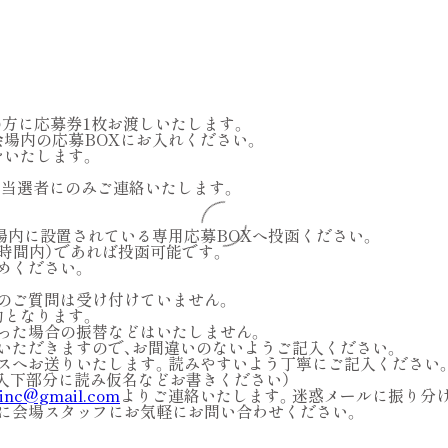
入の方に応募券1枚お渡しいたします。
場内の応募BOXにお入れください。
をいたします。
中に当選者にのみご連絡いたします。
ukuの会場内に設置されている専用応募BOXへ投函ください。
時間内）であれば投函可能です。
めください。
てのご質問は受け付けていません。
効となります。
った場合の振替などはいたしません。
いただきますので、お間違いのないようご記入ください。
スへお送りいたします。読みやすいよう丁寧にご記入ください
合は記入下部分に読み仮名などお書きください）
.inc@gmail.com
よりご連絡いたします。迷惑メールに振り分
に会場スタッフにお気軽にお問い合わせください。