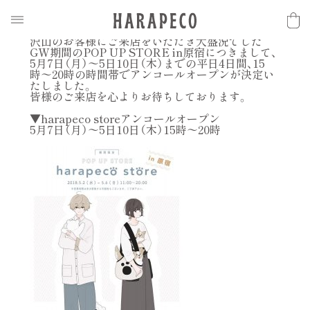
2018.05.06
N
E
W
S
原宿POP UP STORE 延長オープンのお知らせ
沢山のお客様にご来店をいただき大盛況でした
GW期間のPOP UP STORE in原宿につきまして、
5月7日（月）〜5日10日（木）までの平日4日間、15
時〜20時の時間帯でアンコールオープンが決定い
たしました。
皆様のご来店を心よりお待ちしております。
▼harapeco storeアンコールオープン
5月7日（月）〜5日10日（木）15時〜20時