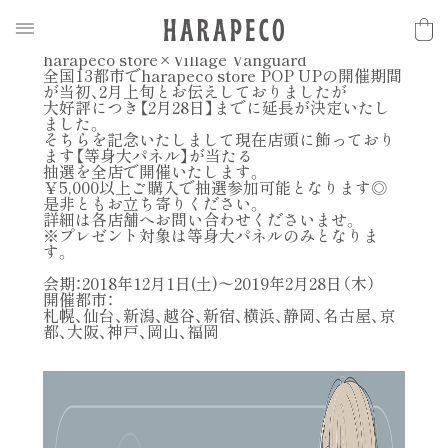
2019.02.02
N
E
W
S
全国13都市POP UP STORE期間延長決定！
harapeco store×Village Vanguard
全国13都市でharapeco store POP UPの開催期間
が当初、2月上旬とお伝えしておりましたが
大好評につき【2月28日】までに延長が決定いたし
ました。
そちらを記念いたしまして現在店頭に飾っており
ます【等身大パネル】が当たる
抽選を全店で開催いたします。
￥5,000以上ご購入で抽選参加可能となります◎
是非ともお立ち寄りください。
詳細は各店舗へお問い合わせくださいませ。
※プレゼント対象は等身大パネルのみとなりま
す。
会期：2018年12月1日(土)〜2019年2月28日（木）
開催都市：
札幌、仙台、新潟、越谷、新宿、横浜、静岡、名古屋、京
都、大阪、神戸、岡山、福岡