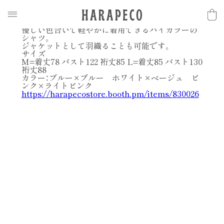
2018.05.16
N
E
W
S
【harapeco SS 新作】バイカラーシャツJK
優しい色合いで軽やかに着用できるバイカラーの
シャツ。
ジャケットとして羽織ることも可能です。
サイズ
M=着丈78 バスト122 裄丈85 L=着丈85 バスト130
裄丈88
カラー：ブルー×ブルー ホワイト×ベージュ ピ
ンク×ライトピンク
https://harapecostore.booth.pm/items/830026