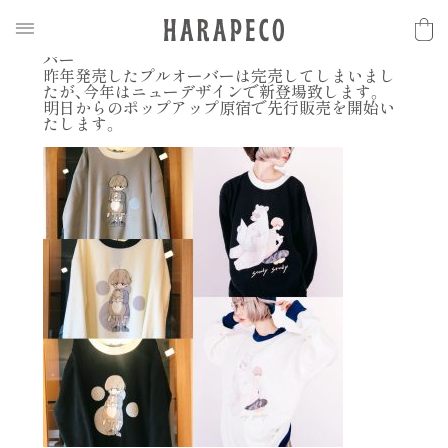
2017.11.21
N
E
W
S
【harapeco AW 新作】フリースプリントプルオー
バー
昨年発売したプルオーバーは完売してしまいまし
たが、今年はニューデザインで新登場致します。
明日からのポップアップ原宿で先行販売を開始い
たします。