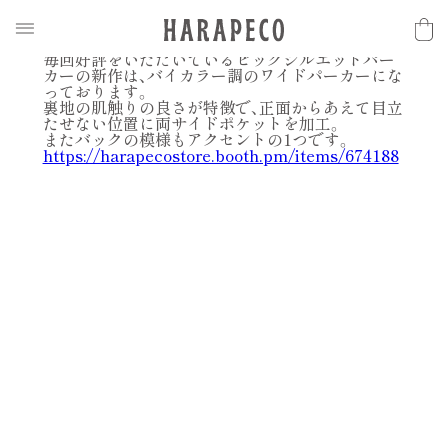
2017.11.17
N
E
W
S
【harapeco AW 新作】ビッグシルエットパーカー
毎回好評をいただいているビックシルエットパー
カーの新作は、バイカラー調のワイドパーカーにな
っております。
裏地の肌触りの良さが特徴で、正面からあえて目立
たせない位置に両サイドポケットを加工。
またバックの模様もアクセントの1つです。
https://harapecostore.booth.pm/items/674188