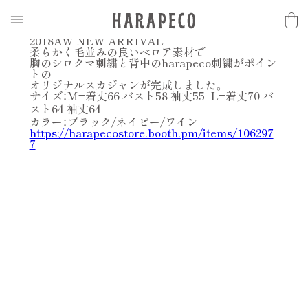
2018.10.28
N
E
W
S
【18AW 新作】ベロアくまスカジャン
2018AW NEW ARRIVAL
柔らかく毛並みの良いベロア素材で
胸のシロクマ刺繍と背中のharapeco刺繍がポイン
トの
オリジナルスカジャンが完成しました。
サイズ：M=着丈66 バスト58 袖丈55
L=着丈70 バ
スト64 袖丈64
カラー：ブラック/ネイビー/ワイン
https://harapecostore.booth.pm/items/106297
7