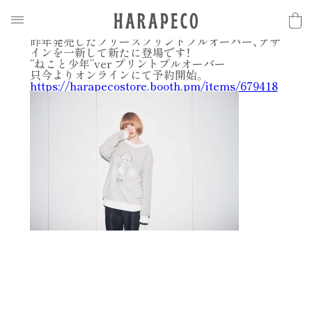
2017.12.05
N
E
W
S
【通販予約開始】 フリースプリントプルオーバー
昨年発売したフリースプリントプルオーバー、デザ
インを一新して新たに登場です！
“ねこと少年”ver プリントプルオーバー
只今よりオンラインにて予約開始。
https://harapecostore.booth.pm/items/679418