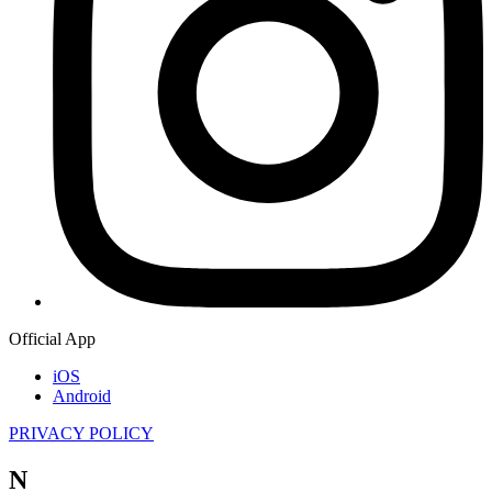
Official App
iOS
Android
PRIVACY POLICY
N