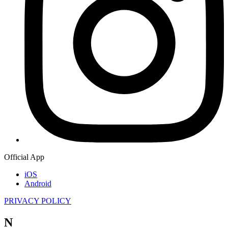
Official App
iOS
Android
PRIVACY POLICY
N