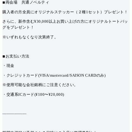
◾︎
両会場 共通ノベルティ
購入者の方全員にオリジナルステッカー（２種1セット）プレゼント！
さらに、新作含む¥30,000以上お買い上げの方にオリジナルトートバッ
グをプレゼント！
※いずれもなくなり次第終了。
◾︎
お支払い方法
・現金
・クレジットカード
(VISA/mastercard/SAISON CARD
のみ
)
※使用可能な会社銘柄にご注意ください。
・交通系
IC
カード
(¥100〜¥20,000)
——————