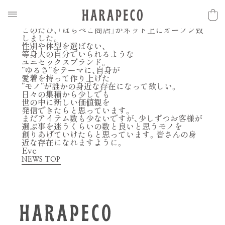
2016.11.16
N
E
W
S
はらぺこ商店 WEB NEW OPEN!!
このたび、「はらぺこ商店」がネット上にオープン致
しました。
性別や体型を選ばない、
等身大の自分でいられるような
ユニセックスブランド。
”ゆるさ”をテーマに、自身が
愛着を持って作り上げた
”モノ”が誰かの身近な存在になって欲しい。
日々の集積から少しでも
世の中に新しい価値観を
発信できたらと思っています。
まだアイテム数も少ないですが、少しずつお客様が
選ぶ事を迷うくらいの数と良いと思うモノを
創りあげていけたらと思っています。皆さんの身
近な存在になれますように。
Eve
NEWS TOP