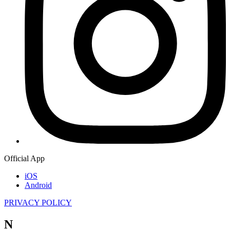
Official App
iOS
Android
PRIVACY POLICY
N