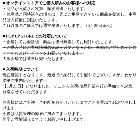
■
オンラインストアでご購入済みのお客様への対応
・商品が入荷され次第、順次発送いたします。
・他商品と同時購入の場合は、先にご用意できている商品を発送し、本商
品は入荷後に別送いたします。
これ以降のご購入では通常発送いたします。（5月20日追記）
■
POP UP STOREでの対応について
・会場にてお会計後、商品は後日郵送にてお届けいたします。
・ご購入時にお客様情報の確認が必要となるため、事前にアプリのインス
トールおよびログインをお願いいたします。
大阪会場では通常販売いたします。
■ 入荷時期について
現在確認中となります。最短での納品にて手配中でございますが、わかり
次第ご案内いたします。
【5月21日】となりました。そこから入荷/検品作業を行い準備でき次第、
発送させていただきます。
お客様にはご不便・ご心配をおかけいたしますことを重ねてお詫び申し上
げます。
今後は品質管理の徹底に努めてまいります。
何卒ご理解賜りますようお願い申し上げます。