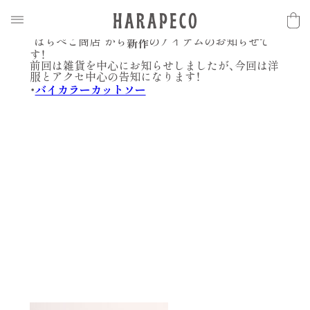
2017.04.30
N
E
W
S
【予約受付開始】新作LINE UP【洋服類中心】
“はらぺこ商店”から
のアイテムのお知らせで
新作
す！
前回は雑貨を中心にお知らせしましたが、今回は洋
服とアクセ中心の告知になります！
・
バイカラーカットソー