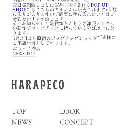
開始
先日告知致しましたGWに開催される
POP UP
SHOP
でもこちらのアイテムは販売されますが、数
に限りがありますので確実に手に入れたい方はご
予約をおすすめ致します。
前回お知らせした雑貨類とこちらの洋服とアクセ
の新作でポップアップに持っていく分は以上にな
ります。
で皆様の
5月3日より原宿のポップアップショップ
ご来店お待ちしております。
はらぺこ商店
NEWS TOP
TOP
LOOK
NEWS
CONCEPT