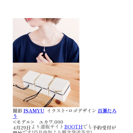
撮影
ISAMYU
イラスト・ロゴデザイン
百瀬たろ
う
<モデル>
ユカワ,000
より通販サイト
BOOTH
でも
4月29日
予約受付が
です！(5月中旬より順次発送予定)